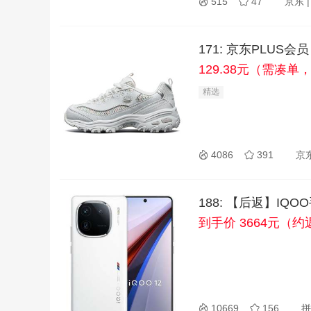
515
47
京东 |
171: 京东PLUS
129.38元（需凑单
精选
4086
391
京东
188: 【后返】IQO
到手价 3664元（约
10669
156
拼