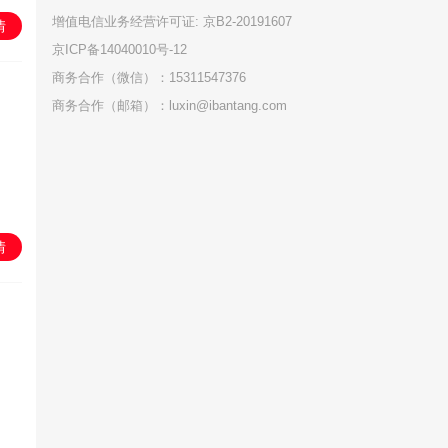
增值电信业务经营许可证:
京B2-20191607
情
京ICP备14040010号-12
商务合作（微信）：15311547376
商务合作（邮箱）：luxin@ibantang.com
情