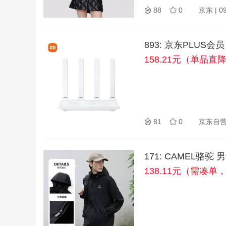
88
0
京东 | 
893: 京东PLUS会员
158.21元（单品直
81
0
京东自营 
171: CAMEL骆驼
138.11元（需凑单，