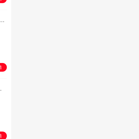
OWFLYING 雪中飞 冲锋衣 春秋新款男女同款工装外套可拆卸帽拼接防风夹克
情
笔记本电脑 R7-7745HX 16G 512G
情