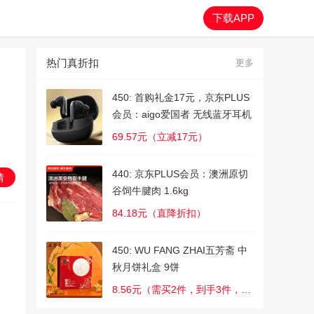
下载APP
热门真折扣
更多
450: 首购礼金17元，京东PLUS
会员：aigo爱国者 无线蓝牙耳机
69.57元（立减17元）
440: 京东PLUS会员：澳洲原切
情
谷饲牛腱肉 1.6kg
84.18元（直降折扣）
450: WU FANG ZHAI五芳斋 中
秋月饼礼盒 9饼
8.56元（需买2件，到手3件，共25.68元）