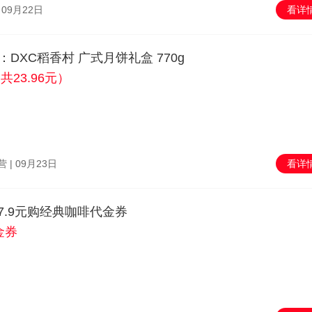
 09月22日
看详
员：DXC稻香村 广式月饼礼盒 770g
共23.96元）
 | 09月23日
看详
币 7.9元购经典咖啡代金券
金券