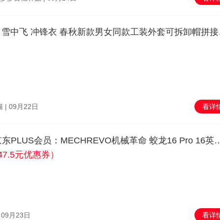
171: SN
 | 09月22日
看详
893: 北京消费券、京东PLUS会员：MECHREVO机械革命 蛟龙16 Pro 16英寸
247.5元优惠券）
 09月23日
看详